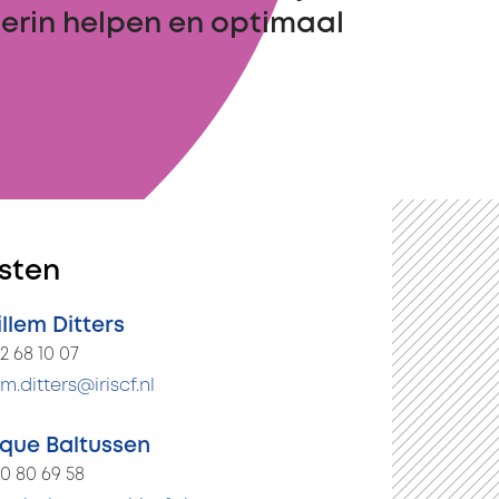
erin helpen en optimaal
sten
llem Ditters
52 68 10 07
m.ditters@iriscf.nl
que Baltussen
 30 80 69 58