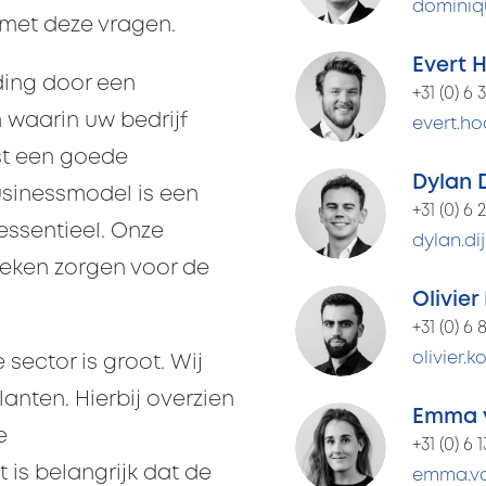
dominiqu
 met deze vragen.
Evert 
ding door een
+31 (0) 6 
waarin uw bedrijf
evert.ho
st een goede
Dylan 
businessmodel is een
+31 (0) 6 
essentieel. Onze
dylan.di
ieken zorgen voor de
Olivier
+31 (0) 6 
olivier.k
sector is groot. Wij
anten. Hierbij overzien
Emma v
e
+31 (0) 6 
 is belangrijk dat de
emma.van