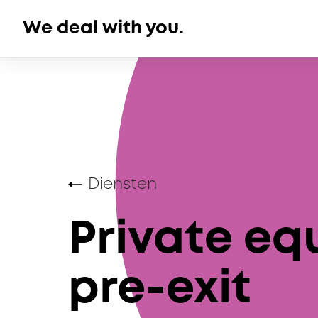
Ga
We deal with you.
naar
de
inhoud
Diensten
Private equ
pre-exit