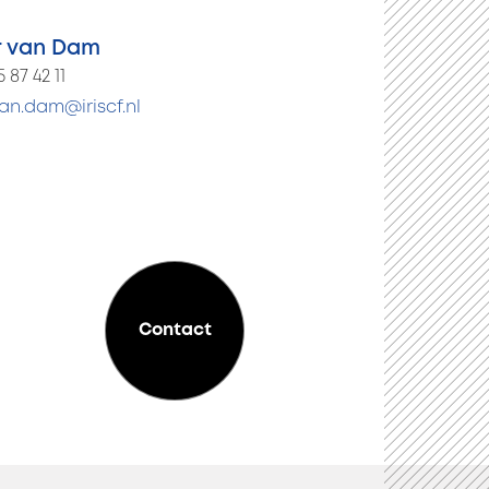
r van Dam
5 87 42 11
an.dam@iriscf.nl
Contact