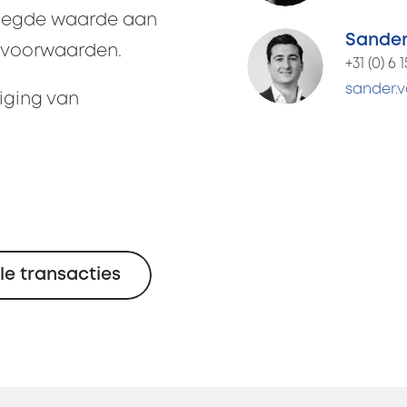
voegde waarde aan
Sande
e voorwaarden.
+31 (0) 6 1
sander.v
niging van
le transacties