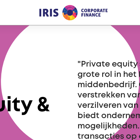
"Private equity
grote rol in he
middenbedrijf. 
verstrekken van
ity &
verzilveren van
biedt ondernem
mogelijkheden. 
transacties op 