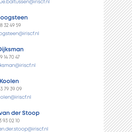
e.baltussen@iriscf.nl
Hoogsteen
38 32 49 59
ogsteen@iriscf.nl
Dijksman
29 14 70 47
jksman@iriscf.nl
 Koolen
83 79 39 09
oolen@iriscf.nl
an der Stoop
13 93 02 10
.der.stoop@iriscf.nl