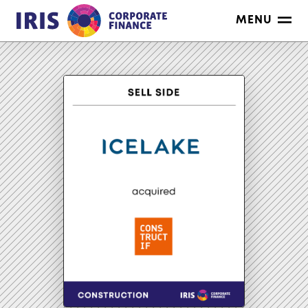
Ga
MENU
naar
de
inhoud