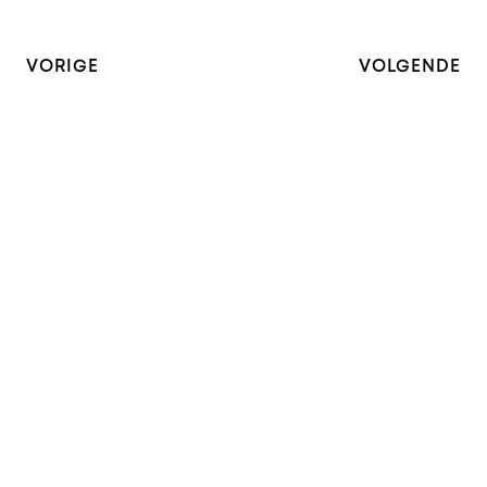
VORIGE
VOLGENDE
Contact
IRIS CF op LinkedIN